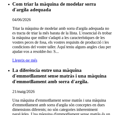
Com triar la màquina de modelar sorra
d'argila adequada
04/06/2026
Triar la màquina de modelar amb sorra d'argila adequada no
es tracta de triar la més barata de la llista. L'essencial és trobar
la màquina que millor s'adapti a les característiques de les
vostres peces de fosa, els vostres requisits de producció i les
condicions del vostre taller. Aquí teniu alguns angles clau per
ajudar-vos a resoldre-ho: S...
Llegeix-ne més
La diferència entre una màquina
d'emmotllament sense matràs i una màquina
d'emmotllament amb sorra d'argila.
21/maig/2026
Una màquina d'emmotllament sense matràs i una màquina
d'emmotllament amb sorra d'argila són conceptes en dues
dimensions diferents; no són categories inherentment
paral·leles. Una màquina d'emmotllament sense matràs és un