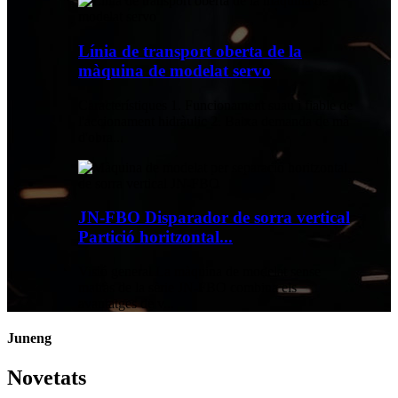
Línia de transport oberta de la
màquina de modelat servo
Característiques 1. Funcionament suau i fiable de
l'accionament hidràulic 2. Baixa demanda de mà
d'obra...
JN-FBO Disparador de sorra vertical
Partició horitzontal...
Visió general La màquina de modelat sense
matràs de la sèrie JN-FBO combina els
avantatges de v...
Juneng
Novetats