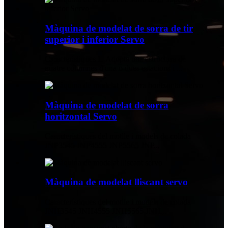
Màquina de modelat de sorra de tir
superior i inferior Servo
Característiques 1. Adopta una estructura de
quatre columnes d'una o dues estacions i ...
Màquina de modelat de sorra
horitzontal Servo
Característiques del motlle i models de colada
JNP3545 JNP4555 JNP5565 JNP...
Màquina de modelat lliscant servo
Característiques del motlle i models de colada
JNH3545 JNH4555 JNH5565 JNH...