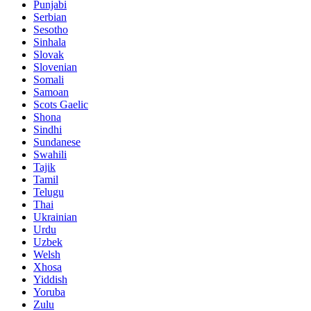
Punjabi
Serbian
Sesotho
Sinhala
Slovak
Slovenian
Somali
Samoan
Scots Gaelic
Shona
Sindhi
Sundanese
Swahili
Tajik
Tamil
Telugu
Thai
Ukrainian
Urdu
Uzbek
Welsh
Xhosa
Yiddish
Yoruba
Zulu