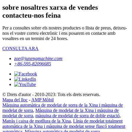
sobre nosaltres xarxa de vendes
contacteu-nos feina
Per a consultes sobre els nostres productes o llista de preus, deixeu-
nos el vostre correu electrònic i ens posarem en contacte amb
vosaltres en un termini de 24 hores.
CONSULTA ARA
zoe@junengmachine.com
+86-595-82096685
© Drets d'autor - 2010-2023: Tots els drets reservats.
Mapa del lloc
-
AMP Mòbil
Màquina automàtica de modelat de sorra de la Xina i màquina de
modelat de sorra
,
Màquina de modelat de la Xina i màquina de
modelat de sorra
,
màquina de modelat de sorra de doble estació
,
Matràs i caixa de motllura de la Xina
,
Línia de modelat totalment
automàtica de la Xina i màquina de modelat sense flascó totalment
automàtica
,
Màquina automàtica de modelat de sorra
,