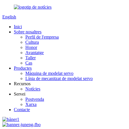
English
Inici
Sobre nosaltres
Perfil de l'empresa
Cultura
Honor
Avantatge
Taller
Cas
Productes
Màquina de modelat servo
Línia de mecanitzat de modelat servo
Recursos
Notícies
Servei
Postvenda
Xarxa
Contacte