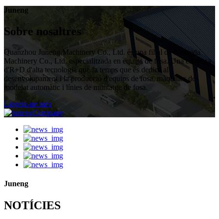
Juneng
Sobre nosaltres
Quanzhou Juneng Machinery Co., Ltd. és una filial de Shengda
Machinery Co., Ltd. especialitzada en equips de fosa. Una empresa
d'R+D d'alta tecnologia que fa temps que es dedica al
desenvolupament i la producció d'equips de fosa, màquines de
modelat automàtic i línies de muntatge de fosa.
Llegeix-ne més
Juneng
NOTÍCIES