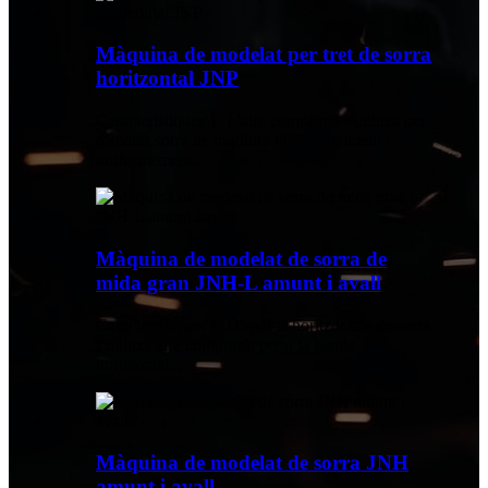
Màquina de modelat per tret de sorra
horitzontal JNP
Característiques 1. L'aire comprimit s'utilitza per
disparar sorra de motllura horitzontalment i
uniformement...
Màquina de modelat de sorra de
mida gran JNH-L amunt i avall
Característiques 1. Disparos horitzontals de sorra:
s'utilitza aire comprimit per a la banda
horitzontal...
Màquina de modelat de sorra JNH
amunt i avall