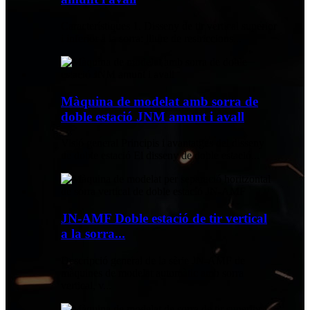
Característiques 1. Disseny de tir vertical superior
i inferior a la sorra: lliure de restriccions...
Màquina de modelat amb sorra de
doble estació JNM amunt i avall
Visió general Principis i avantatges del disseny
de doble estació El disseny de doble estació...
JN-AMF Doble estació de tir vertical
a la sorra...
Descripció general de la sèrie JN-AMF de
màquines de modelat automàtic amb sorra
vertical, v...